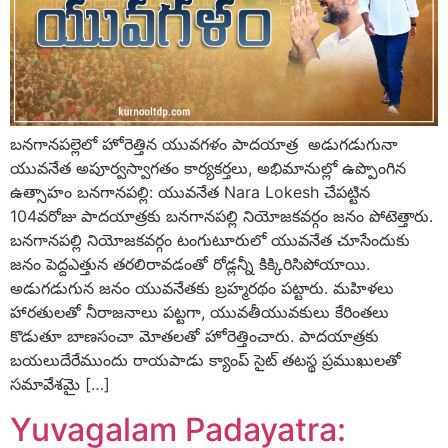
బనగానపల్లెలో హోరెత్తిన యువగళం పాదయాత్ర అడుగడుగునా
యువనేత అపూర్వస్వాగతం కార్యకర్తలు, అభిమానుల్లో ఉప్పొంగిన
ఉత్సాహం బనగానపల్లి: యువనేత Nara Lokesh చేపట్టిన
104వరోజు పాదయాత్రకు బనగానపల్లి నియోజకవర్గం జనం పోటెత్తారు.
బనగానపల్లి నియోజకవర్గం టంగుటూరులో యువనేత చూసేందుకు
జనం పెద్దఎత్తున తరలిరావడంతో రోడ్లన్నీ కిక్కిరిసిపోయాయి.
అడుగడుగున జనం యువనేతకు బ్రహ్మరథం పట్టారు. మహిళలు
హారతులతో నీరాజనాలు పట్టగా, యువతీయువకులు కేరింతలు
కొడుతూ బాణసంచా మోతలతో హోరెత్తించారు. పాదయాత్రకు
బయలుదేరేముందు రాయపాడు క్యాంప్ సైట్ తటస్థ ప్రముఖులతో
సమావేశమై […]
Yuvagalam Padayatra: