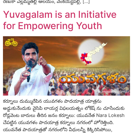
రేణుకా ఎల్లమ్మతల్లి ఆలయం, వెంకయ్యపల్లి, […]
Yuvagalam is an Initiative
for Empowering Youth
కర్నూలు దుమ్మురేపిన యువగళం పాదయాత్ర యాత్రను
అడ్డుకునేందుకు వైసిపి లాయర్ల విఫలయత్నం లోకేష్ ను చూసేందుకు
రోడ్లవెంట బారులు తీరిన జనం కర్నూలు: యువనేత Nara Lokesh
చేపట్టిన యువగళం పాదయాత్ర కర్నూలు నగరంలో హోరెత్తింది.
యువనేత పాదయాత్రతో నగరంలోని వీధులన్నీ కిక్కిరిసిపోయి,