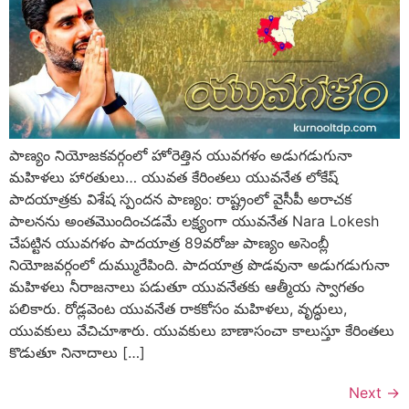
పాణ్యం నియోజకవర్గంలో హోరెత్తిన యువగళం అడుగడుగునా
మహిళలు హారతులు… యువత కేరింతలు యువనేత లోకేష్
పాదయాత్రకు విశేష స్పందన పాణ్యం: రాష్ట్రంలో వైసీపీ అరాచక
పాలనను అంతమొందించడమే లక్ష్యంగా యువనేత Nara Lokesh
చేపట్టిన యువగళం పాదయాత్ర 89వరోజు పాణ్యం అసెంబ్లీ
నియోజవర్గంలో దుమ్మురేపింది. పాదయాత్ర పొడవునా అడుగడుగునా
మహిళలు నీరాజనాలు పడుతూ యువనేతకు ఆత్మీయ స్వాగతం
పలికారు. రోడ్లవెంట యువనేత రాకకోసం మహిళలు, వృద్ధులు,
యువకులు వేచిచూశారు. యువకులు బాణాసంచా కాలుస్తూ కేరింతలు
కొడుతూ నినాదాలు […]
Next
→