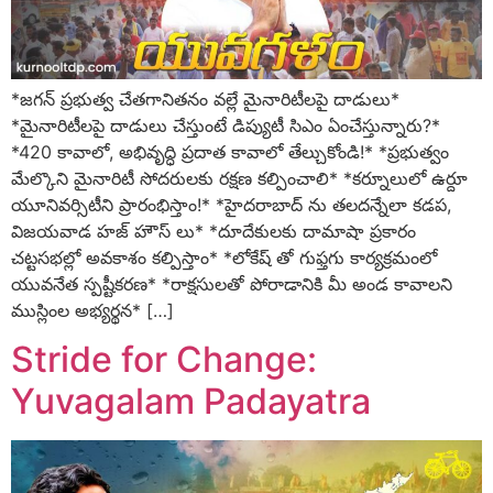
*జగన్ ప్రభుత్వ చేతగానితనం వల్లే మైనారిటీలపై దాడులు*
*మైనారిటీలపై దాడులు చేస్తుంటే డిప్యుటీ సిఎం ఏంచేస్తున్నారు?*
*420 కావాలో, అభివృద్ధి ప్రదాత కావాలో తేల్చుకోండి!* *ప్రభుత్వం
మేల్కొని మైనారిటీ సోదరులకు రక్షణ కల్పించాలి* *కర్నూలులో ఉర్దూ
యూనివర్సిటీని ప్రారంభిస్తాం!* *హైదరాబాద్ ను తలదన్నేలా కడప,
విజయవాడ హజ్ హౌస్ లు* *దూదేకులకు దామాషా ప్రకారం
చట్టసభల్లో అవకాశం కల్పిస్తాం* *లోకేష్ తో గుఫ్తగు కార్యక్రమంలో
యువనేత స్పష్టీకరణ* *రాక్షసులతో పోరాడానికి మీ అండ కావాలని
ముస్లింల అభ్యర్థన* […]
Stride for Change:
Yuvagalam Padayatra