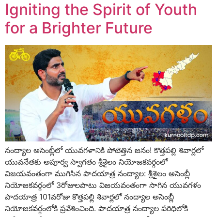
Igniting the Spirit of Youth
for a Brighter Future
నంద్యాల అసెంబ్లీలో యువగళానికి పోటెత్తిన జనం! కొత్తపల్లి శివార్లలో
యువనేతకు అపూర్వ స్వాగతం శ్రీశైలం నియోజకవర్గంలో
విజయవంతంగా ముగిసిన పాదయాత్ర నంద్యాల: శ్రీశైలం అసెంబ్లీ
నియోజకవర్గంలో 3రోజులపాటు విజయవంతంగా సాగిన యువగళం
పాదయాత్ర 101వరోజు కొత్తపల్లి శివార్లలో నంద్యాల అసెంబ్లీ
నియోజకవర్గంలోకి ప్రవేశించింది. పాదయాత్ర నంద్యాల పరిధిలోకి