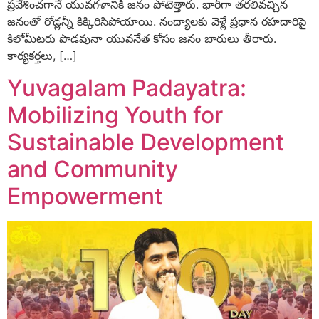
ప్రవేశించగానే యువగళానికి జనం పోటెత్తారు. భారీగా తరలివచ్చిన
జనంతో రోడ్లన్నీ కిక్కిరిసిపోయాయి. నంద్యాలకు వెళ్లే ప్రధాన రహదారిపై
కిలోమీటరు పొడవునా యువనేత కోసం జనం బారులు తీరారు.
కార్యకర్తలు, […]
Yuvagalam Padayatra:
Mobilizing Youth for
Sustainable Development
and Community
Empowerment