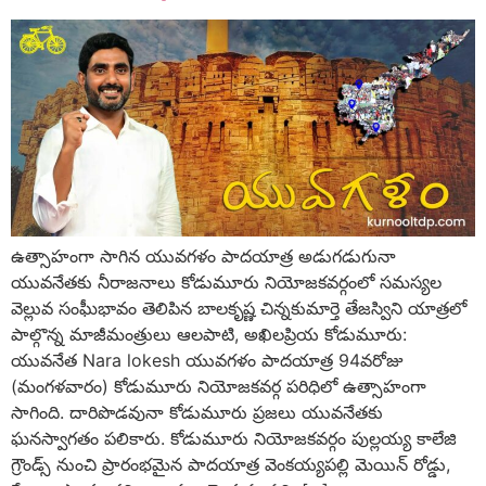
ఉత్సాహంగా సాగిన యువగళం పాదయాత్ర అడుగడుగునా
యువనేతకు నీరాజనాలు కోడుమూరు నియోజకవర్గంలో సమస్యల
వెల్లువ సంఘీభావం తెలిపిన బాలకృష్ణ చిన్నకుమార్తె తేజస్విని యాత్రలో
పాల్గొన్న మాజీమంత్రులు ఆలపాటి, అఖిలప్రియ కోడుమూరు:
యువనేత Nara lokesh యువగళం పాదయాత్ర 94వరోజు
(మంగళవారం) కోడుమూరు నియోజకవర్గ పరిధిలో ఉత్సాహంగా
సాగింది. దారిపొడవునా కోడుమూరు ప్రజలు యువనేతకు
ఘనస్వాగతం పలికారు. కోడుమూరు నియోజకవర్గం పుల్లయ్య కాలేజి
గ్రౌండ్స్ నుంచి ప్రారంభమైన పాదయాత్ర వెంకయ్యపల్లి మెయిన్ రోడ్డు,