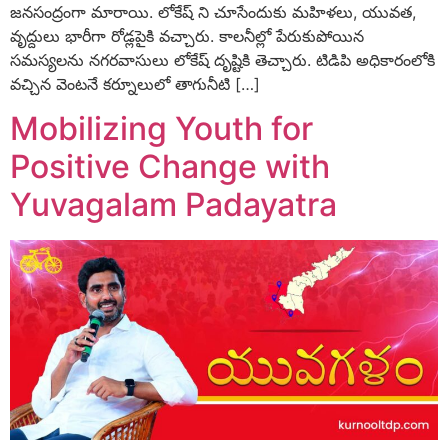
జనసంద్రంగా మారాయి. లోకేష్ ని చూసేందుకు మహిళలు, యువత,
వృద్దులు భారీగా రోడ్లపైకి వచ్చారు. కాలనీల్లో పేరుకుపోయిన
సమస్యలను నగరవాసులు లోకేష్ దృష్టికి తెచ్చారు. టిడిపి అధికారంలోకి
వచ్చిన వెంటనే కర్నూలులో తాగునీటి […]
Mobilizing Youth for
Positive Change with
Yuvagalam Padayatra