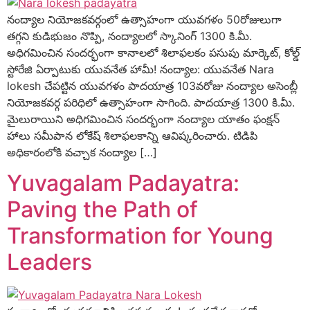
నంద్యాల నియోజకవర్గంలో ఉత్సాహంగా యువగళం 50రోజులుగా
తగ్గని కుడిభుజం నొప్పి, నంద్యాలలో స్కానింగ్ 1300 కి.మీ.
అధిగమించిన సందర్భంగా కానాలలో శిలాఫలకం పసుపు మార్కెట్, కోల్డ్
స్టోరేజి ఏర్పాటుకు యువనేత హామీ! నంద్యాల: యువనేత Nara
lokesh చేపట్టిన యువగళం పాదయాత్ర 103వరోజు నంద్యాల అసెంబ్లీ
నియోజకవర్గ పరిధిలో ఉత్సాహంగా సాగింది. పాదయాత్ర 1300 కి.మీ.
మైలురాయిని అధిగమించిన సందర్భంగా నంద్యాల యాతం ఫంక్షన్
హాలు సమీపాన లోకేష్ శిలాఫలకాన్ని ఆవిష్కరించారు. టిడిపి
అధికారంలోకి వచ్చాక నంద్యాల […]
Yuvagalam Padayatra:
Paving the Path of
Transformation for Young
Leaders