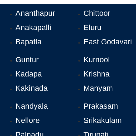
Ananthapur
Chittoor
Anakapalli
Eluru
Bapatla
East Godavari
Guntur
Kurnool
Kadapa
Krishna
Kakinada
Manyam
Nandyala
Prakasam
Nellore
Srikakulam
Palnadu
Tirupati