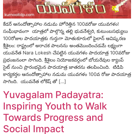
కేడర్ ఆనందోత్సాహాల నడుమ హోరెత్తిన 100వరోజు యువగళం!
సంఘీభావంగా యాత్రలో పాల్గొన్న తల్లి భువనేశ్వరి, కుటుంబసభ్యులు
100రోజుల పాదయాత్రకు గుర్తుగా మోతుకూరులో పైలాన్ ఆవిష్కరణ
శ్రీశైలం: రాష్ట్రంలో అరాచక పాలనను అంతమొందించడమే లక్ష్యంగా
యువనేత Nara Lokesh చేపట్టిన యువగళం పాదయాత్ర 100వరోజు
ప్రభంజనంలా సాగింది. శ్రీశైలం నియోజకవర్గంలో బోయరేవుల క్యాంప్
సైట్ నుంచి ప్రారంభమైన పాదయాత్ర జాతరను తలపించింది. టిడిపి
కార్యకర్తల ఆనందోత్సాహాల నడుమ యువగళం 100వ రోజు పాదయాత్ర
సాగింది. యువనేత లోకేష్ తో […]
Yuvagalam Padayatra:
Inspiring Youth to Walk
Towards Progress and
Social Impact