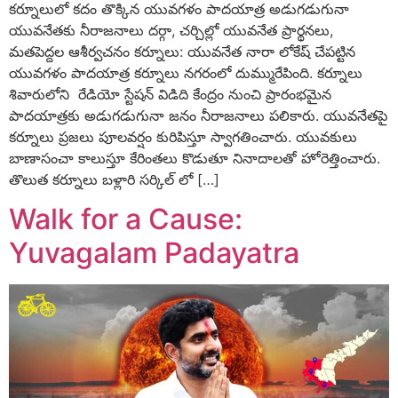
కర్నూలులో కదం తొక్కిన యువగళం పాదయాత్ర అడుగడుగునా
యువనేతకు నీరాజనాలు దర్గా, చర్చిల్లో యువనేత ప్రార్థనలు,
మతపెద్దల ఆశీర్వచనం కర్నూలు: యువనేత నారా లోకేష్ చేపట్టిన
యువగళం పాదయాత్ర కర్నూలు నగరంలో దుమ్మురేపింది. కర్నూలు
శివారులోని రేడియో స్టేషన్ విడిది కేంద్రం నుంచి ప్రారంభమైన
పాదయాత్రకు అడుగడుగునా జనం నీరాజనాలు పలికారు. యువనేతపై
కర్నూలు ప్రజలు పూలవర్షం కురిపిస్తూ స్వాగతించారు. యువకులు
బాణాసంచా కాలుస్తూ కేరింతలు కొడుతూ నినాదాలతో హోరెత్తించారు.
తొలుత కర్నూలు బళ్లారి సర్కిల్ లో […]
Walk for a Cause:
Yuvagalam Padayatra