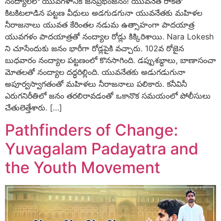
నంద్యాలలో యువగళానికి జనప్రభంజనం! యువనేత రాకతో
కిటకిటలాడిన పట్టణ వీధులు అడగుడగునా యువనేతకు మహిళల
నీరాజనాలు యువత కేరింతల నడుమ ఉత్సాహంగా పాదయాత్ర
యువగళం పాదయాత్రతో నంద్యాల రోడ్లు కిక్కిరిశాయి. Nara Lokesh
ని చూసేందుకు జనం భారీగా రోడ్లపైకి వచ్చారు. 102వ రోజైన
బుధవారం నంద్యాల పట్టణంలో కొనసాగింది. డప్పుశబ్ధాలు, బాణాసంచా
మోతలతో నంద్యాల దద్ధరిల్లింది. యువనేతకు అడుగడుగునా
అపూర్వస్వాగతంతో మహిళలు నీరాజనాలు పలికారు. కనీవినీ
ఎరుగనిరీతిలో జనం తరలిరావడంతో ఒకానొక సమయంలో పోలీసులు
చేతులెత్తేశారు. […]
Pathfinders of Change:
Yuvagalam Padayatra and
the Youth Movement